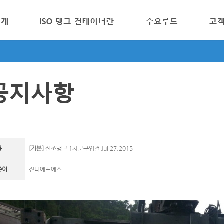
목
[기본]
신조탱크 1차분구입건 Jul 27,2015
쓴이
진디에프에스